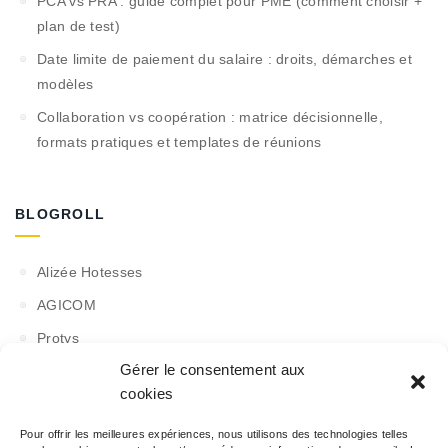
PCA vs PRA : guide complet pour PME (comment choisir +
plan de test)
Date limite de paiement du salaire : droits, démarches et
modèles
Collaboration vs coopération : matrice décisionnelle,
formats pratiques et templates de réunions
BLOGROLL
Alizée Hotesses
AGICOM
Protys
Gérer le consentement aux
Timcod
cookies
Fahrenberger
Pour offrir les meilleures expériences, nous utilisons des technologies telles
Siddep