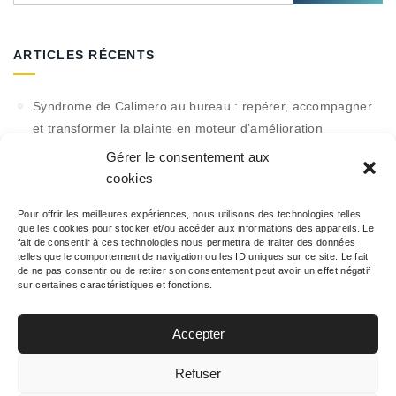
ARTICLES RÉCENTS
Syndrome de Calimero au bureau : repérer, accompagner
et transformer la plainte en moteur d’amélioration
Gérer le consentement aux
RPA : 10 processus à automatiser tout de suite +
cookies
calculateur ROI (template)
PCA vs PRA : guide complet pour PME (comment choisir +
Pour offrir les meilleures expériences, nous utilisons des technologies telles
que les cookies pour stocker et/ou accéder aux informations des appareils. Le
plan de test)
fait de consentir à ces technologies nous permettra de traiter des données
telles que le comportement de navigation ou les ID uniques sur ce site. Le fait
Date limite de paiement du salaire : droits, démarches et
de ne pas consentir ou de retirer son consentement peut avoir un effet négatif
modèles
sur certaines caractéristiques et fonctions.
Collaboration vs coopération : matrice décisionnelle,
Accepter
formats pratiques et templates de réunions
Refuser