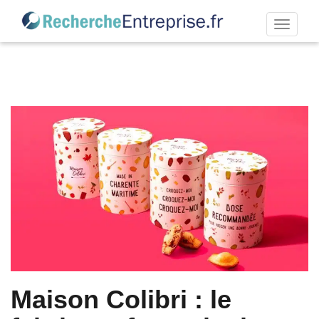
Permut
la
navigat
Maison Colibri : le