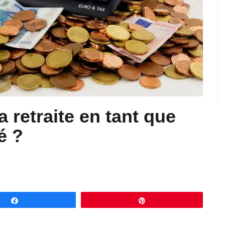
 retraite en tant que
é ?
Partagez
Épingle