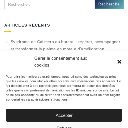
Recherche
ARTICLES RÉCENTS
Syndrome de Calimero au bureau : repérer, accompagner
et transformer la plainte en moteur d’amélioration
Gérer le consentement aux
RPA : 10 processus à automatiser tout de suite +
cookies
calculateur ROI (template)
PCA vs PRA : guide complet pour PME (comment choisir +
Pour offrir les meilleures expériences, nous utilisons des technologies telles
que les cookies pour stocker et/ou accéder aux informations des appareils. Le
plan de test)
fait de consentir à ces technologies nous permettra de traiter des données
telles que le comportement de navigation ou les ID uniques sur ce site. Le fait
Date limite de paiement du salaire : droits, démarches et
de ne pas consentir ou de retirer son consentement peut avoir un effet négatif
modèles
sur certaines caractéristiques et fonctions.
Collaboration vs coopération : matrice décisionnelle,
Accepter
formats pratiques et templates de réunions