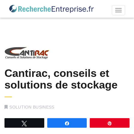
Permut
la
navigat
Cantirac, conseils et
solutions de stockage
SOLUTION BUSINESS
Tweetez
Partagez
Épingle